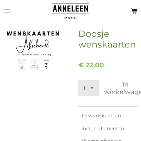
Ga
direct
naar
de
Doosje
hoofdinhoud
wenskaarten
€ 22,00
In
winkelwag
- 10 wenskaarten
- inclusief envelop
- thema: afscheid