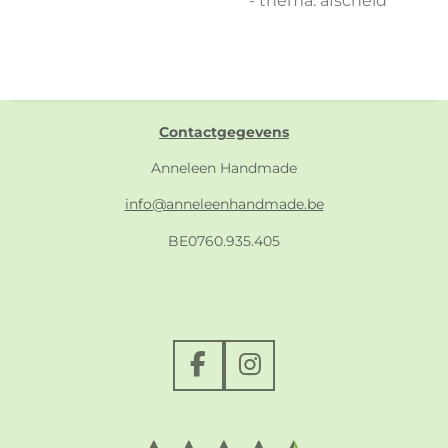
Contactgegevens
Anneleen Handmade
info@anneleenhandmade.be
BE0760.935.405
F
I
a
n
c
s
e
t