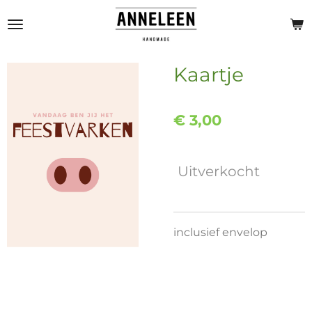
Ga
direct
naar
de
Kaartje
hoofdinhoud
€ 3,00
Uitverkocht
inclusief envelop