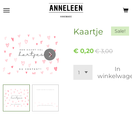
Ga
direct
naar
de
Kaartje
Sale!
hoofdinhoud
€ 0,20
€ 3,00
In
winkelwag