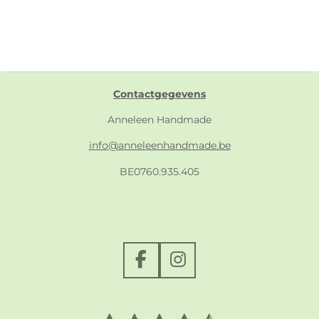
Contactgegevens
Anneleen Handmade
info@anneleenhandmade.be
BE0760.935.405
F
I
a
n
c
s
e
t