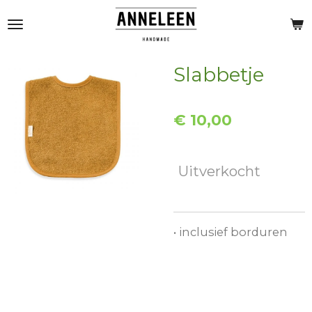
Ga
direct
naar
de
Slabbetje
hoofdinhoud
€ 10,00
Uitverkocht
• inclusief borduren