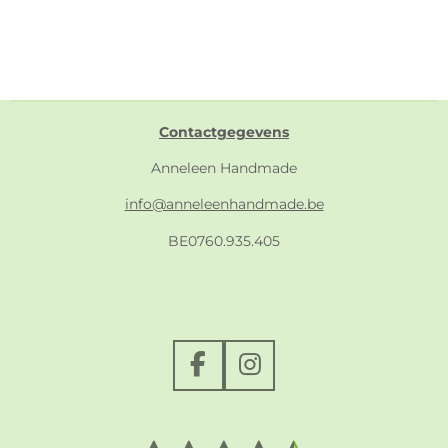
Contactgegevens
Anneleen Handmade
info@anneleenhandmade.be
BE0760.935.405
F
I
a
n
c
s
e
t