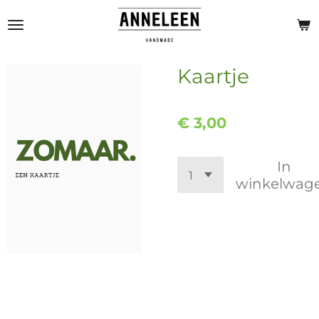
Ga
direct
naar
de
Kaartje
hoofdinhoud
€ 3,00
In
winkelwag