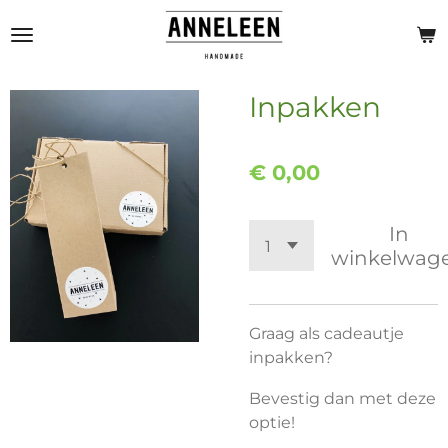
Ga
direct
naar
de
Inpakken
hoofdinhoud
€ 0,00
In
winkelwag
Graag als cadeautje
inpakken?
Bevestig dan met deze
optie!