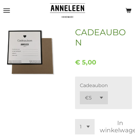
Ga
direct
naar
de
CADEAUBO
hoofdinhoud
N
€ 5,00
Cadeaubon
In
winkelwag