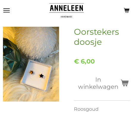
Ga
direct
naar
de
Oorstekers
hoofdinhoud
doosje
€ 6,00
In
winkelwagen
Roosgoud