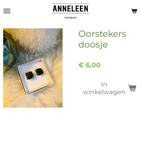
Ga
direct
naar
de
Oorstekers
hoofdinhoud
doosje
€ 6,00
In
winkelwagen