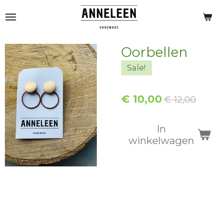
Ga
direct
naar
de
Oorbellen
hoofdinhoud
Sale!
€ 10,00
€ 12,00
In
winkelwagen