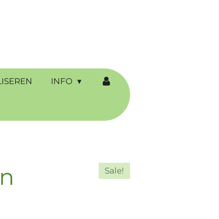
ISEREN
INFO
en
Sale!