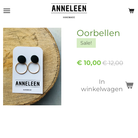
Ga
direct
naar
de
Oorbellen
hoofdinhoud
Sale!
€ 10,00
€ 12,00
In
winkelwagen