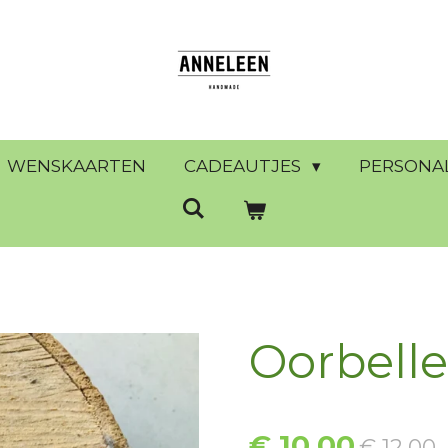
WENSKAARTEN
CADEAUTJES
PERSONA
Oorbell
€ 10,00
€ 12,00