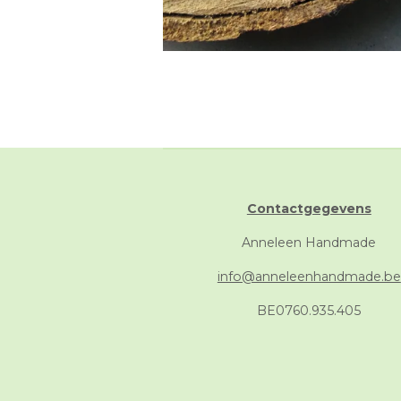
Contactgegevens
Anneleen Handmade
info@anneleenhandmade.be
BE0760.935.405