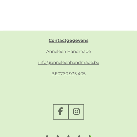
Contactgegevens
Anneleen Handmade
info@anneleenhandmade.be
BE0760.935.405
F
I
a
n
c
s
e
t