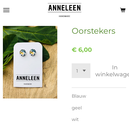
Ga
direct
naar
de
Oorstekers
hoofdinhoud
€ 6,00
In
winkelwag
Blauw
geel
wit