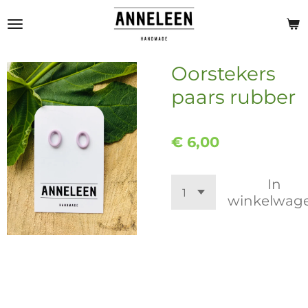
Ga
direct
naar
de
Oorstekers
hoofdinhoud
paars rubber
€ 6,00
In
winkelwag