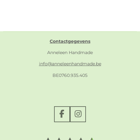
Contactgegevens
Anneleen Handmade
info@anneleenhandmade.be
BE0760.935.405
F
I
a
n
c
s
e
t