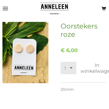
Ga
direct
naar
de
Oorstekers
hoofdinhoud
roze
€ 6,00
In
winkelwag
20mm