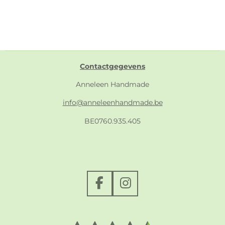
Contactgegevens
Anneleen Handmade
info@anneleenhandmade.be
BE0760.935.405
F
I
a
n
c
s
e
t