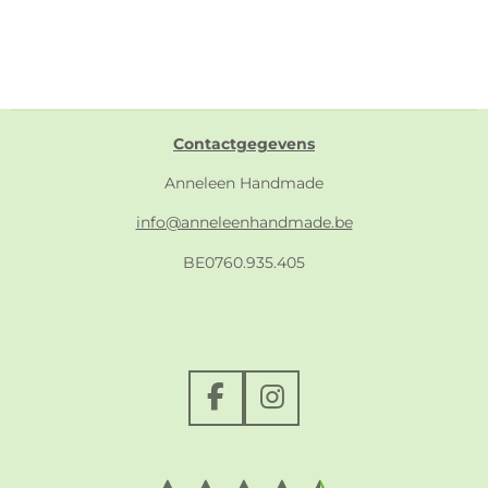
Contactgegevens
Anneleen Handmade
info@anneleenhandmade.be
BE0760.935.405
F
I
a
n
c
s
e
t