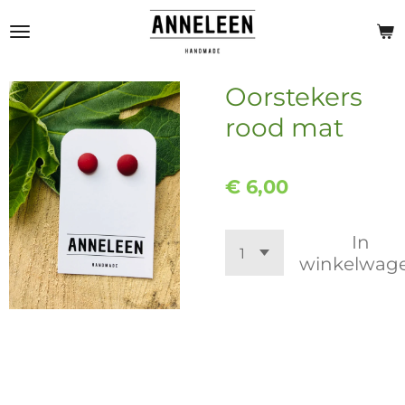
Ga
direct
naar
de
Oorstekers
hoofdinhoud
rood mat
€ 6,00
In
winkelwag