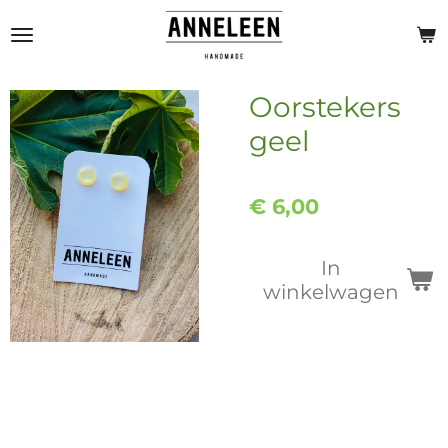
Ga
direct
naar
de
Oorstekers
hoofdinhoud
geel
€ 6,00
In
winkelwagen