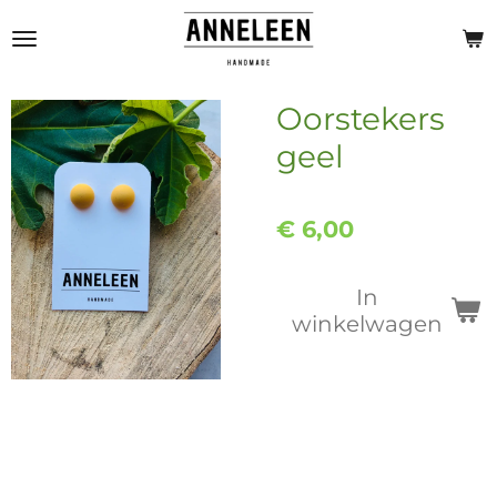
Ga
direct
naar
de
Oorstekers
hoofdinhoud
geel
€ 6,00
In
winkelwagen