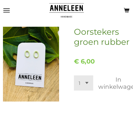
Ga
direct
naar
de
Oorstekers
hoofdinhoud
groen rubber
€ 6,00
In
winkelwag