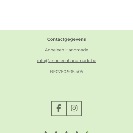
Contactgegevens
Anneleen Handmade
info@anneleenhandmade.be
BE0760.935.405
F
I
a
n
c
s
e
t