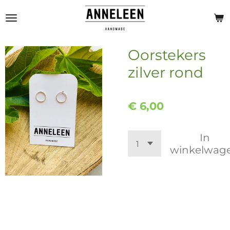
Ga
direct
naar
de
Oorstekers
hoofdinhoud
zilver rond
€ 6,00
In
winkelwag