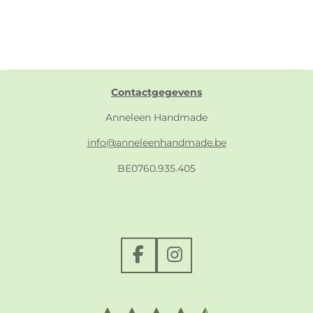
Contactgegevens
Anneleen Handmade
info@anneleenhandmade.be
BE0760.935.405
F
I
a
n
c
s
e
t