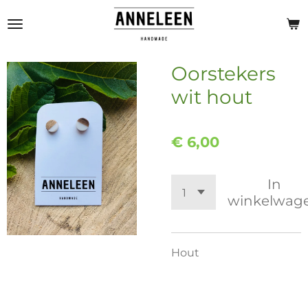
Ga
direct
naar
de
Oorstekers
hoofdinhoud
wit hout
€ 6,00
In
winkelwag
Hout