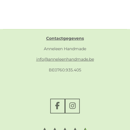
Contactgegevens
Anneleen Handmade
info@anneleenhandmade.be
BE0760.935.405
F
I
a
n
c
s
e
t