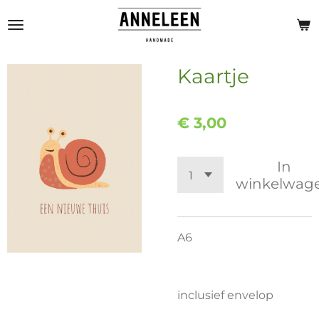
Ga
direct
naar
de
Kaartje
hoofdinhoud
€ 3,00
In
winkelwag
A6
inclusief envelop