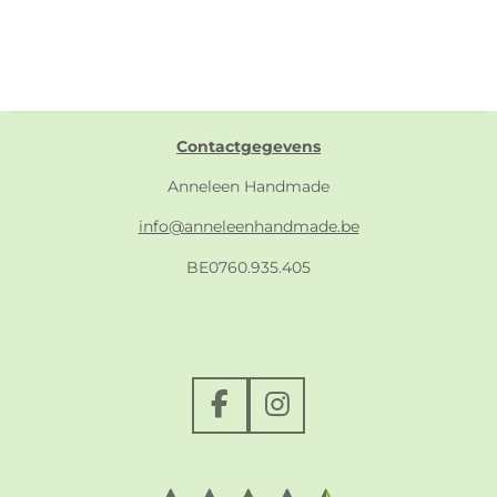
Contactgegevens
Anneleen Handmade
info@anneleenhandmade.be
BE0760.935.405
F
I
a
n
c
s
e
t